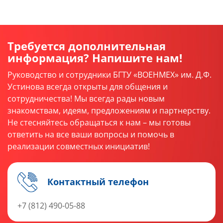
Требуется дополнительная
информация? Напишите нам!
Руководство и сотрудники БГТУ «ВОЕНМЕХ» им. Д.Ф.
Устинова всегда открыты для общения и
сотрудничества! Мы всегда рады новым
знакомствам, идеям, предложениям и партнерству.
Не стесняйтесь обращаться к нам – мы готовы
ответить на все ваши вопросы и помочь в
реализации совместных инициатив!
Контактный телефон
+7 (812) 490-05-88