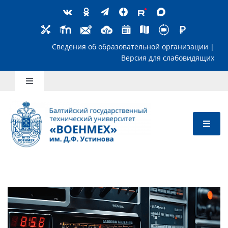
Skip
to
content
Сведения об образовательной организ
Версия для слабов
Toggle
Navigation
Школьникам
Абитуриентам
Студентам
Преподавателям