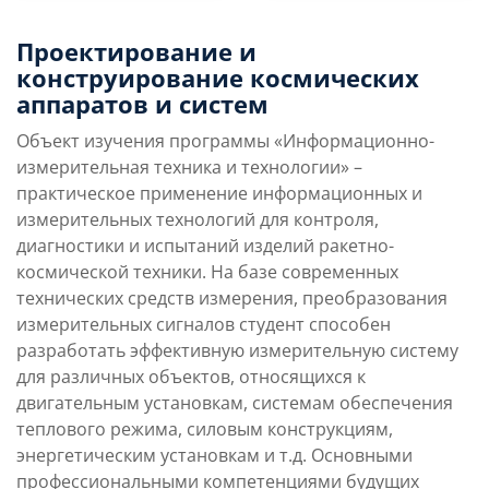
150
Проектирование и
конструирование космических
Бюджетные места
аппаратов и систем
Объект изучения программы «Информационно-
12
измерительная техника и технологии» –
практическое применение информационных и
Платные места
Преимущества
Условия поступления
измерительных технологий для контроля,
направления
диагностики и испытаний изделий ракетно-
космической техники. На базе современных
технических средств измерения, преобразования
Учебная программа
Карьерные перспек
измерительных сигналов студент способен
разработать эффективную измерительную систему
для различных объектов, относящихся к
двигательным установкам, системам обеспечения
теплового режима, силовым конструкциям,
энергетическим установкам и т.д. Основными
профессиональными компетенциями будущих