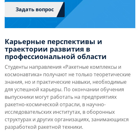
года по настоящее время).
создание научных основ проектирования и
Задать вопрос
отработки РДТТ с широким использованием
полимерных и углерод-углеродных
композиционных материалов, что
позволило существенно увеличить уровень
Карьерные перспективы и
энергомассового совершенствования
траектории развития в
Автор более 460 публикаций, из них 9
двигателей, снизить затраты на их
профессиональной области
монографий и 165 авторских свидетельств и
производство;
патентов на изобретения.
становление закономерностей
Студенты направления «Ракетные комплексы и
профилирования газового тракта сопловых
космонавтика» получают не только теоретические
аппаратов энергетических установок с
знания, но и практические навыки, необходимые
учетом двухфазного течения продуктов
для успешной карьеры. По окончании обучения
сгорания твердого ракетного топлива в
выпускники могут работать на предприятиях
сопле;
ракетно-космической отрасли, в научно-
разработка методологии, методов и
исследовательских институтах, в оборонных
программ расчета параметров
структурах и других организациях, занимающихся
пограничного слоя, трения и теплообмена в
разработкой ракетной техники.
поворотных управляющих соплах РДТТ;