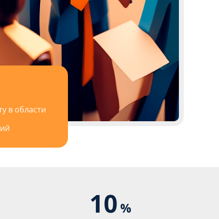
у в области
ний
10
%