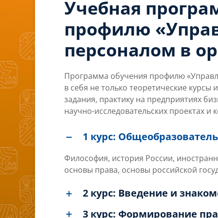
Учебная програ
профилю «Упра
персоналом в о
Программа обучения профилю «Управл
в себя не только теоретические курсы 
задания, практику на предприятиях биз
научно-исследовательских проектах и к
1 курс: Общеобразовате
Философия, история России, иностранн
основы права, основы российской госу
2 курс: Введение и знако
3 курс: Формирование п