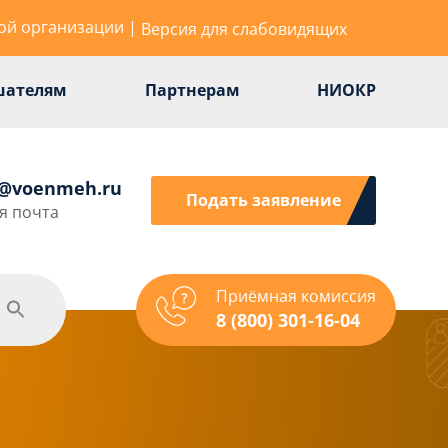
ой организации
|
Версия для слабовидящих
шателям
Партнерам
НИОКР
r@voenmeh.ru
Подать заявление
я почта
Приёмная комиссия
одежная политика
Спорт
Услуги
8 (800) 301-16-04