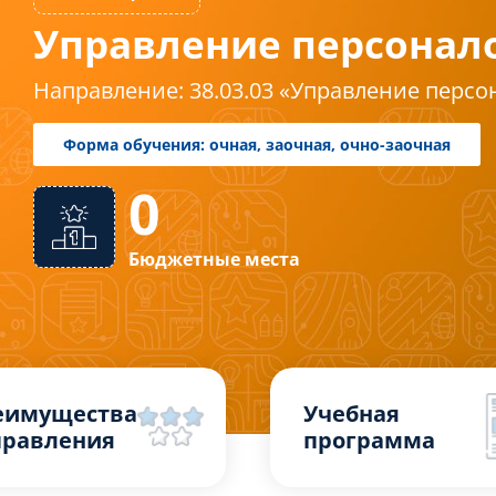
Управление персонал
Бакалавриат
Направление: 38.03.03 «Управление перс
0
Форма обучения: очная, заочная, очно-
Бюджетные места
еимущества
Учебная
правления
программа