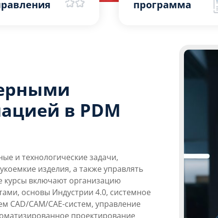
правления
программа
нерными
ацией в PDM
ые и технологические задачи,
коемкие изделия, а также управлять
е курсы включают организацию
тами, основы Индустрии 4.0, системное
ем CAD/CAM/CAE-систем, управление
втоматизированное проектирование