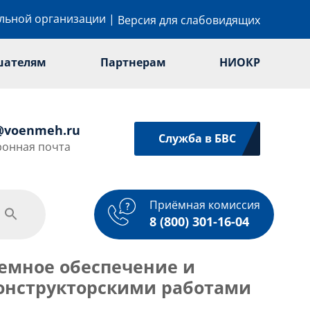
ельной организации
|
Версия для слабовидящих
шателям
Партнерам
НИОКР
@voenmeh.ru
Служба в БВС
ронная почта
Приёмная комиссия
одежная политика
Спорт
Услуги
8 (800) 301-16-04
емное обеспечение и
онструкторскими работами