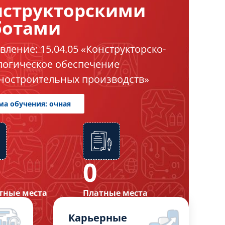
нструкторскими
ботами
вление: 15.04.05 «Конструкторско-
логическое обеспечение
остроительных производств»
0
Форма обучения: очная
тные места
Платные места
Карьерные