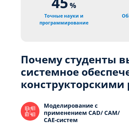
45
%
Точные науки и
Об
программирование
Почему студенты 
системное обеспеч
конструкторскими 
Моделирование с
применением CAD/ CAM/
CAE-систем