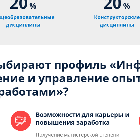
20
20
%
%
щеобразовательные
Конструкторские
дисциплины
дисциплины
выбирают профиль «Ин
ение и управление опы
работами»?
Возможности для карьеры и
повышения заработка
Получение магистерской степени