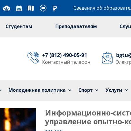
Сведения об образоват
Студентам
Преподавателям
Слу
+7 (812) 490-05-91
bgtu
Контактный телефон
Элект
Университет
Образование
Наука
Мол
Молодежная политика
Спорт
Услуги
Информационно-сист
управление опытно-к