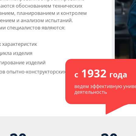
маются обоснованием технических
анием, планированием и контролем
дением и анализом испытаний.
и специалистов являются:
 характеристик
цикла изделия
тирование изделий
1932
ов опытно-конструкторских работ
с
года
ведем эффективную унив
деятельность