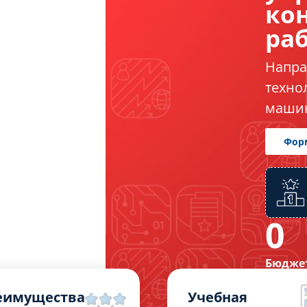
ко
ра
Напра
техно
машин
0
Бюдже
еимущества
Учебная