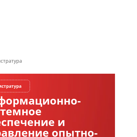
стратура
формационно-
стемное
Магистратура
еспечение и
равление опытно-