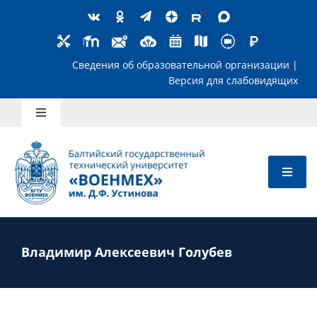
Skip
to
content
Сведения об образовательной организ
Версия для слабов
Toggle
Navigation
Школьникам
Абитуриентам
Студентам
Владимир Алексеевич Голубев
Преподавателям