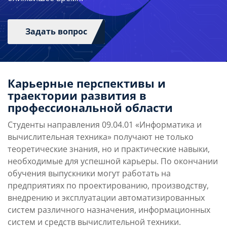
информационно-управляющие системы, системы
технического зрения. Автор 89 печатных научных
и методических трудов, в том числе 20
Задать вопрос
изобретений.
О.С. Ипатов — Почетный работник высшего
профессионального образования РФ, лауреат
премии Правительства РФ в области
Карьерные перспективы и
образования, лауреат премии Правительства
траектории развития в
Санкт-Петербурга в области образования,
профессиональной области
действительный член Академии космонавтики
им. К. Э. Циолковского, Академии
Студенты направления 09.04.01 «Информатика и
информатизации высшей школы, Санкт-
вычислительная техника» получают не только
Петербургской инженерной академии,
теоретические знания, но и практические навыки,
Международной академии наук высшей школы.
необходимые для успешной карьеры. По окончании
Член экспертного совета по оборонно-
обучения выпускники могут работать на
промышленным вопросам Совета Федерации РФ.
предприятиях по проектированию, производству,
Имеет правительственные награды.
внедрению и эксплуатации автоматизированных
систем различного назначения, информационных
систем и средств вычислительной техники.