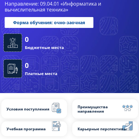
Направление: 09.04.01 «Информатика и
Слушателям
вычислительная техника»
Партнерам
Форма обучения: очно-заочная
НИОКР
0
Бюджетные места
0
Платные места