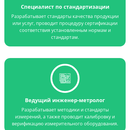
перспективных материалов для использования в
Специалист по стандартизации
качестве рабочих эталонов единиц
теплопроводности и теплового сопротивления
Разрабатывает стандарты качества продукции
при содержании Государственного первичного
или услуг, проводит процедуру сертификации
эталона единиц теплопроводности и теплового
соответствия установленным нормам и
сопротивления, апробация и внедрение
стандартам.
результатов исследования в практическую
деятельность ФГУП «ВНИИМ им. Д.И.
Менделеева».
Год выпуска: 2018 г.
Ведущий инженер-метролог
Разрабатывает методики и стандарты
измерений, а также проводит калибровку и
верификацию измерительного оборудования.