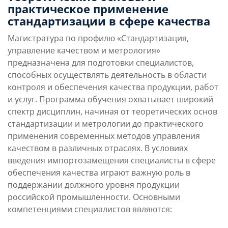
Бюджетные места
практическое применение
стандартизации в сфере качества
0
Магистратура по профилю «Стандартизация,
управление качеством и метрология»
Платные места
предназначена для подготовки специалистов,
Преимущества
Условия поступления
направления
способных осуществлять деятельность в области
контроля и обеспечения качества продукции, работ
и услуг. Программа обучения охватывает широкий
Учебная программа
Карьерные перспек
спектр дисциплин, начиная от теоретических основ
стандартизации и метрологии до практического
применения современных методов управления
качеством в различных отраслях. В условиях
введения импортозамещения специалисты в сфере
обеспечения качества играют важную роль в
поддержании должного уровня продукции
российской промышленности. Основными
компетенциями специалистов являются: