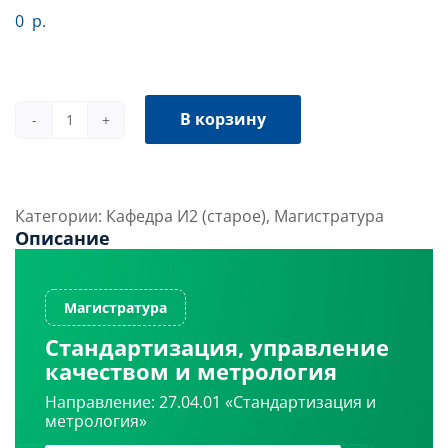
0
р.
В корзину
Количество
товара
Стандартизация,
управление
Категории:
Кафедра И2 (старое)
,
Магистратура
качеством
Описание
и
метрология
Стандартизация, управление
качеством и метрология
Направление: 27.04.01 «Стандартизация и
метрология»
Магистратура