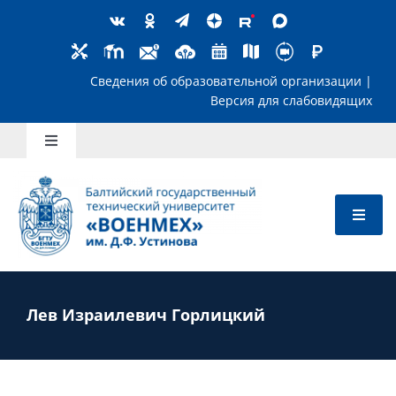
Skip
to
content
Сведения об образовательной организ
Версия для слабов
Toggle
Navigation
Школьникам
Абитуриентам
Студентам
Лев Израилевич Горлицкий
Преподавателям