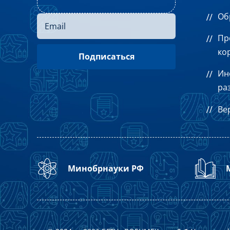
Об
Пр
ко
Ин
ра
Ве
Минобрнауки РФ