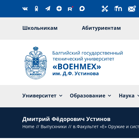
Skip
to
content
Школьникам
Абитуриентам
Университет
Образование
Наука
Дмитрий Фёдорович Устинов
Home
Выпускники
в.Факультет «Е» Оружие и си