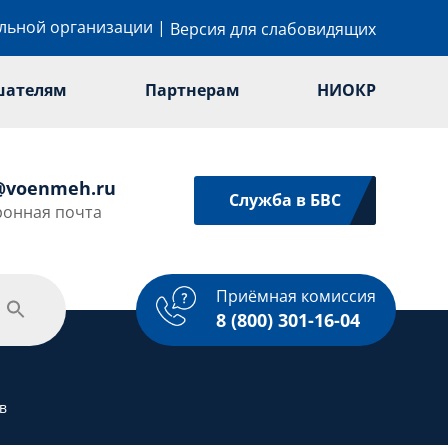
ельной организации
|
Версия для слабовидящих
шателям
Партнерам
НИОКР
@voenmeh.ru
Служба в БВС
ронная почта
Приёмная комиссия
одежная политика
Спорт
Услуги
8 (800) 301-16-04
в