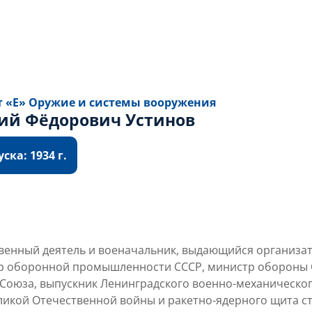
т «Е» Оружие и системы вооружения
ий Фёдорович Устинов
ска: 1934 г.
арственный деятель и военачальник, выдающийся органи
р оборонной промышленности СССР, министр обороны С
Союза, выпускник Ленинградского военно-механического 
ликой Отечественной войны и ракетно-ядерного щита с