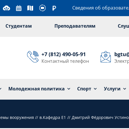
Сведения об образоват
Студентам
Преподавателям
Слу
+7 (812) 490-05-91
bgtu
Контактный телефон
Элект
Университет
Образование
Наука
Мол
Молодежная политика
Спорт
Услуги
стемы вооружения
в.Кафедра Е1
Дмитрий Фёдорович Устино