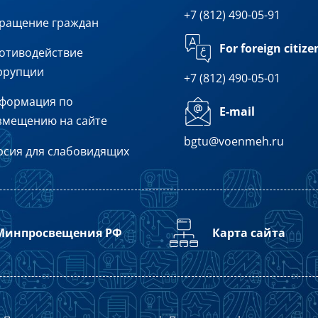
+7 (812) 490-05-91
ращение граждан
For foreign citize
отиводействие
ррупции
+7 (812) 490-05-01
формация по
E-mail
змещению на сайте
bgtu@voenmeh.ru
рсия для слабовидящих
Минпросвещения РФ
Карта сайта