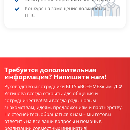
Конкурс на замещение должностей
ППС
Требуется дополнительная
информация? Напишите нам!
Руководство и сотрудники БГТУ «ВОЕНМЕХ» им. Д.Ф.
Устинова всегда открыты для общения и
сотрудничества! Мы всегда рады новым
знакомствам, идеям, предложениям и партнерству.
Не стесняйтесь обращаться к нам – мы готовы
ответить на все ваши вопросы и помочь в
реализации совместных инициатив!