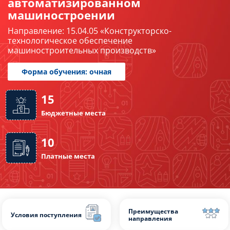
автоматизированном
машиностроении
Слушателям
Направление: 15.04.05 «Конструкторско-
технологическое обеспечение
Партнерам
машиностроительных производств»
НИОКР
Форма обучения: очная
15
Бюджетные места