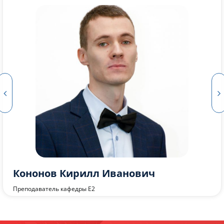
Шония Карина Нугзаровна
Ассистент кафедры Е2