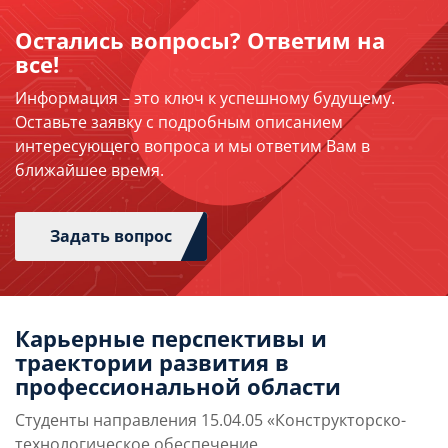
Остались вопросы? Ответим на
все!
Информация – это ключ к успешному будущему.
Оставьте заявку с подробным описанием
интересующего вопроса и мы ответим Вам в
ближайшее время.
Задать вопрос
Карьерные перспективы и
траектории развития в
профессиональной области
Студенты направления 15.04.05 «Конструкторско-
технологическое обеспечение