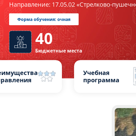
Направление: 17.05.02 «Стрелково-пушечн
40
Форма обучения: очная
Бюджетные места
еимущества
Учебная
правления
программа