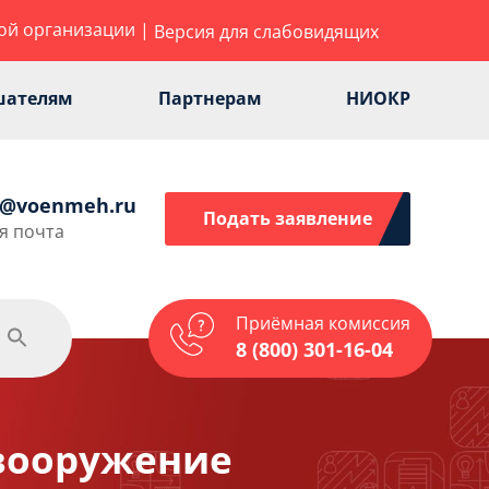
ой организации
|
Версия для слабовидящих
шателям
Партнерам
НИОКР
e@voenmeh.ru
Подать заявление
я почта
Приёмная комиссия
одежная политика
Спорт
Услуги
8 (800) 301-16-04
вооружение