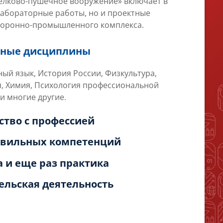
елково-пушечное вооружение» включает в
 лабораторные работы, но и проектные
оборонно-промышленного комплекса.
льные дисциплины
ый язык, История России, Физкультура,
, Химия, Психология профессиональной
и многие другие.
мство с профессией
равильных компетенций
а и еще раз практика
тельская деятельность