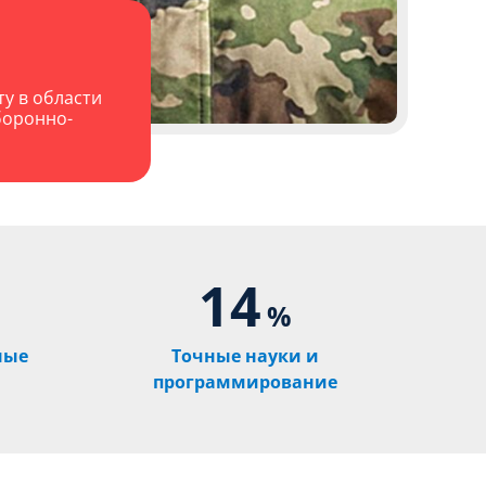
у в области
боронно-
14
%
ные
Точные науки и
программирование