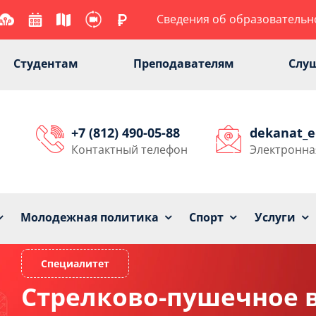
Сведения об образовательн
Студентам
Преподавателям
Слу
+7 (812) 490-05-88
dekanat_
Контактный телефон
Электронна
Университет
Образование
Наука
Мол
Молодежная политика
Спорт
Услуги
Стрелково-пушечное 
Специалитет