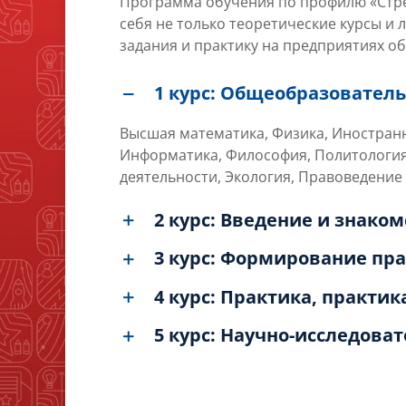
Программа обучения по профилю «Стр
себя не только теоретические курсы и
задания и практику на предприятиях 
1 курс: Общеобразовате
Высшая математика, Физика, Иностранн
Информатика, Философия, Политология
деятельности, Экология, Правоведение 
2 курс: Введение и знако
3 курс: Формирование п
4 курс: Практика, практик
5 курс: Научно-исследова