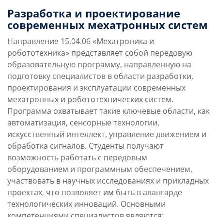
Преимущества
Условия поступления
Разработка и проектирование
направления
современных мехатронных систем
Направление
15.04.06
«Мехатроника и
Учебная программа
Карьерные перспек
робототехника» представляет собой передовую
образовательную программу, направленную на
подготовку специалистов в области разработки,
проектирования и эксплуатации современных
мехатронных и робототехнических систем.
Программа охватывает такие ключевые области, как
автоматизация, сенсорные технологии,
искусственный интеллект, управление движением и
обработка сигналов. Студенты получают
возможность работать с передовым
оборудованием и программным обеспечением,
участвовать в научных исследованиях и прикладных
проектах, что позволяет им быть в авангарде
технологических инноваций.
Основными
компетенциями специалистов являются: