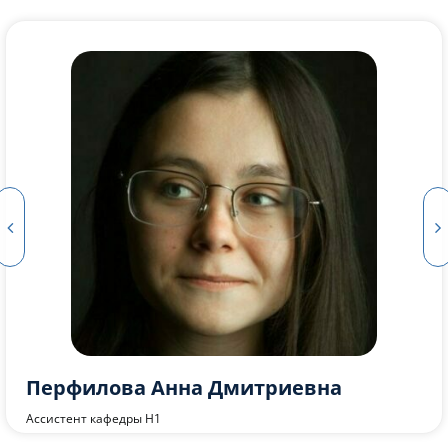
Чернусь Павел Павлович
Доцент кафедры Н1 и Б1, к.т.н., доцент