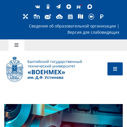
Skip
to
content
Сведения об образовательной организ
Версия для слабов
Toggle
Navigation
Школьникам
Абитуриентам
Студентам
Преподавателям