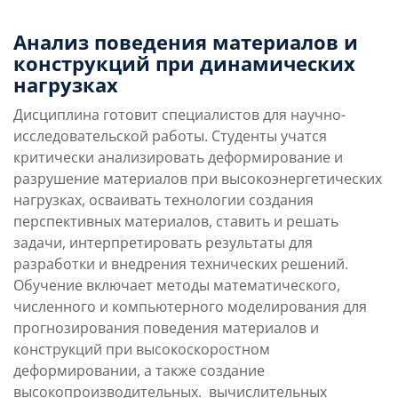
0
Анализ поведения материалов и
конструкций при динамических
Бюджетные места
нагрузках
Дисциплина готовит специалистов для научно-
0
исследовательской работы. Студенты учатся
критически анализировать деформирование и
Платные места
Преимущества
Условия поступления
разрушение материалов при высокоэнергетических
направления
нагрузках, осваивать технологии создания
перспективных материалов, ставить и решать
задачи, интерпретировать результаты для
Учебная программа
Карьерные перспек
разработки и внедрения технических решений.
Обучение включает методы математического,
численного и компьютерного моделирования для
прогнозирования поведения материалов и
конструкций при высокоскоростном
деформировании, а также создание
высокопроизводительных. вычислительных