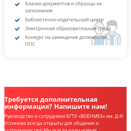
Бланки документов и образцы их
заполнения
Библиотечно-издательский центр
Электронная образовательная среда
Конкурс на замещение должностей
ППС
Требуется дополнительная
информация? Напишите нам!
Руководство и сотрудники БГТУ «ВОЕНМЕХ» им. Д.Ф.
Устинова всегда открыты для общения и
сотрудничества! Мы всегда рады новым