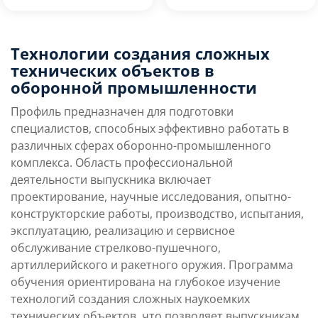
Преимущества
Технологии создания сложных
Условия поступления
направления
технических объектов в
оборонной промышленности
Учебная программа
Карьерные перспек
Профиль предназначен для подготовки
специалистов, способных эффективно работать в
различных сферах оборонно-промышленного
комплекса. Область профессиональной
деятельности выпускника включает
проектирование, научные исследования, опытно-
конструкторские работы, производство, испытания,
эксплуатацию, реализацию и сервисное
обслуживание стрелково-пушечного,
артиллерийского и ракетного оружия. Программа
обучения ориентирована на глубокое изучение
технологий создания сложных наукоемких
технических объектов, что позволяет выпускникам