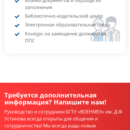
Бланки документов и образцы их
заполнения
Библиотечно-издательский центр
Электронная образовательная среда
Конкурс на замещение должностей
ППС
Требуется дополнительная
информация? Напишите нам!
Руководство и сотрудники БГТУ «ВОЕНМЕХ» им. Д.Ф.
Устинова всегда открыты для общения и
сотрудничества! Мы всегда рады новым