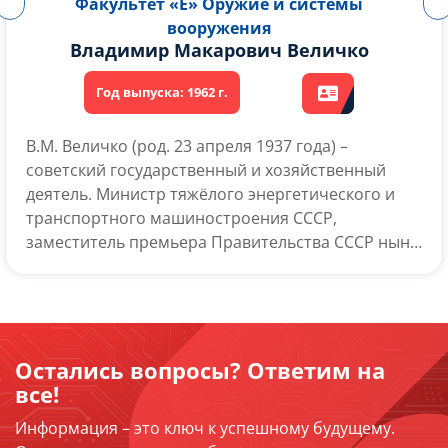
Факультет «Е» Оружие и системы
вооружения
Юрий Дмитриевич Маслюков
Ю.Д. Маслюков (30 сентября 1937 – 1 апреля 2010)
– российский политик, возглавлявший Госплан в
течение трех лет, предшествовавших распаду
Советского Союза, министр промышленности и
торговли РФ и первый заместитель премьер-
министра РФ в 1998-1999 годах.
Остались вопросы? Ответим на
все!
Информация – это ключ к успешному будущему.