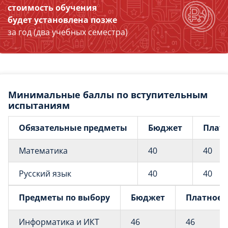
стоимость обучения
будет установлена позже
за год (два учебных семестра)
Минимальные баллы по вступительным
испытаниям
Обязательные предметы
Бюджет
Плат
Математика
40
40
Русский язык
40
40
Предметы по выбору
Бюджет
Платное
Информатика и ИКТ
46
46