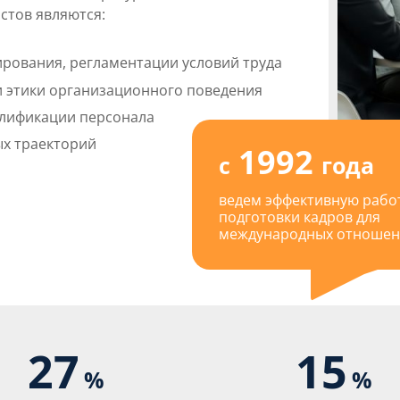
тов являются:
рования, регламентации условий труда
и этики организационного поведения
алификации персонала
х траекторий
1992
с
года
ведем эффективную работ
подготовки кадров для
международных отноше
27
15
%
%