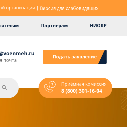
ой организации
|
Версия для слабовидящих
шателям
Партнерам
НИОКР
r@voenmeh.ru
Подать заявление
я почта
Приёмная комиссия
одежная политика
Спорт
Услуги
8 (800) 301-16-04