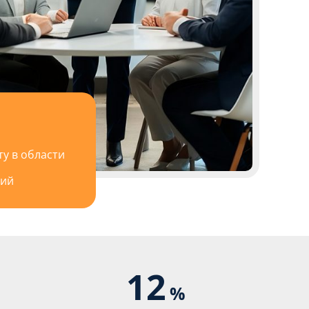
у в области
ний
12
%