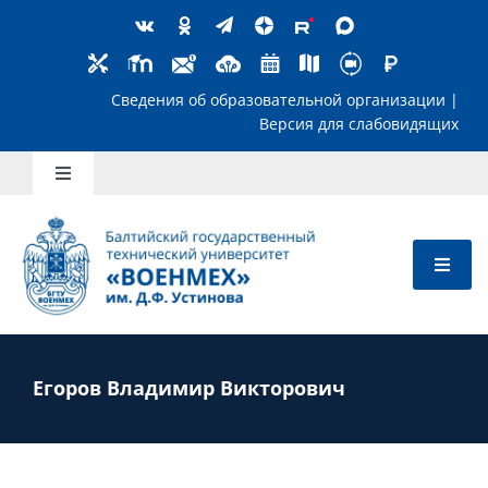
Skip
to
content
Сведения об образовательной организ
Версия для слабов
Toggle
Navigation
Школьникам
Абитуриентам
Студентам
Егоров Владимир Викторович
Преподавателям