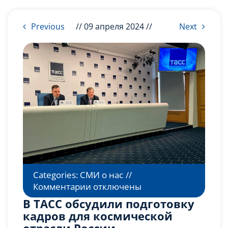
Слушателям
Previous
// 09 апреля 2024 //
Next
Партнерам
НИОКР
Categories:
СМИ о нас
//
к
Комментарии
отключены
записи
В ТАСС обсудили подготовку
В
кадров для космической
ТАСС