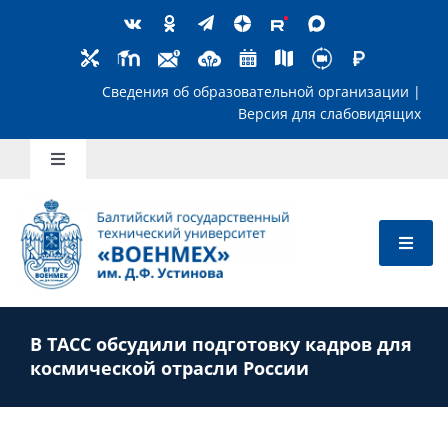
Skip
to
content
Сведения об образовательной организ
Версия для слабов
Toggle
Navigation
Школьникам
Абитуриентам
В ТАСС обсудили подготовку кадров для
Студентам
космической отрасли России
Преподавателям