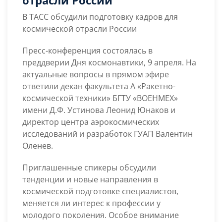
отрасли России
обсудили
подготовку
В ТАСС обсудили подготовку кадров для
кадров
космической отрасли России
для
космической
Пресс-конференция состоялась в
отрасли
преддверии Дня космонавтики, 9 апреля. На
России
актуальные вопросы в прямом эфире
ответили декан факультета А «Ракетно-
космической техники» БГТУ «ВОЕНМЕХ»
имени Д.Ф. Устинова Леонид Юнаков и
директор центра аэрокосмических
исследований и разработок ГУАП Валентин
Оленев.
Приглашенные спикеры обсудили
тенденции и новые направления в
космической подготовке специалистов,
меняется ли интерес к профессии у
молодого поколения. Особое внимание