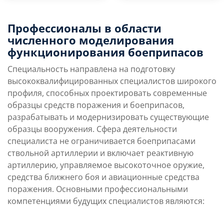
Преимущества
Условия поступления
Профессионалы в области
направления
численного моделирования
функционирования боеприпасов
Учебная программа
Карьерные перспек
Специальность направлена на подготовку
высококвалифицированных специалистов широкого
профиля, способных проектировать современные
образцы средств поражения и боеприпасов,
разрабатывать и модернизировать существующие
образцы вооружения. Сфера деятельности
специалиста не ограничивается боеприпасами
ствольной артиллерии и включает реактивную
артиллерию, управляемое высокоточное оружие,
средства ближнего боя и авиационные средства
поражения. Основными профессиональными
компетенциями будущих специалистов являются: