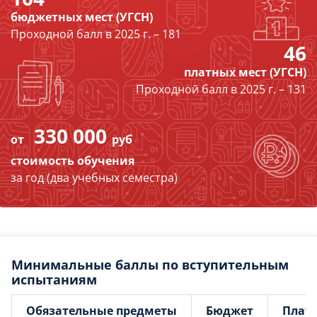
бюджетных мест (УГСН)
Проходной балл в 2025 г. – 181
46
платных мест (УГСН)
Проходной балл в 2025 г. – 131
330 000
от
руб
стоимость обучения
за год (два учебных семестра)
Минимальные баллы по вступительным
испытаниям
Обязательные предметы
Бюджет
Плат