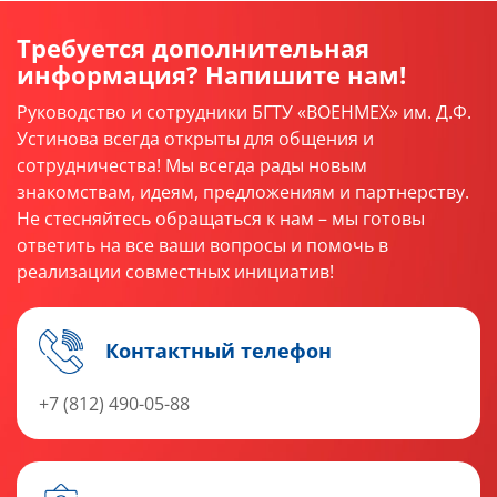
Требуется дополнительная
информация? Напишите нам!
Руководство и сотрудники БГТУ «ВОЕНМЕХ» им. Д.Ф.
Устинова всегда открыты для общения и
сотрудничества! Мы всегда рады новым
знакомствам, идеям, предложениям и партнерству.
Не стесняйтесь обращаться к нам – мы готовы
ответить на все ваши вопросы и помочь в
реализации совместных инициатив!
Контактный телефон
+7 (812) 490-05-88