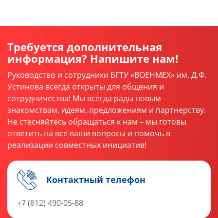
Требуется дополнительная
информация? Напишите нам!
Руководство и сотрудники БГТУ «ВОЕНМЕХ» им. Д.Ф.
Устинова всегда открыты для общения и
сотрудничества! Мы всегда рады новым
знакомствам, идеям, предложениям и партнерству.
Не стесняйтесь обращаться к нам – мы готовы
ответить на все ваши вопросы и помочь в
реализации совместных инициатив!
Контактный телефон
+7 (812) 490-05-88