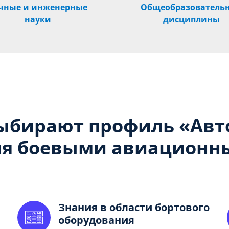
чные и инженерные
Общеобразователь
науки
дисциплины
ыбирают профиль «
Авт
ия боевыми авиацион
Знания в области бортового
оборудования