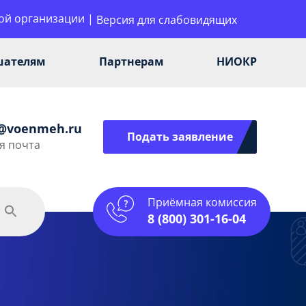
ой организации
|
Версия для слабовидящих
шателям
Партнерам
НИОКР
i@voenmeh.ru
Подать заявление
я почта
Приёмная комиссия
одежная политика
Спорт
Услуги
8 (800) 301-16-04