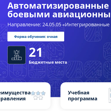
Автоматизированные 
Специалитет
боевыми авиационны
Направление: 24.05.05 «Интегрированные
21
Форма обучения: очная
Бюджетные места
еимущества
Учебная
правления
программа