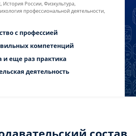
 История России, Физкультура,
сихология профессиональной деятельности,
мство с профессией
равильных компетенций
а и еще раз практика
тельская деятельность
одавательский состав