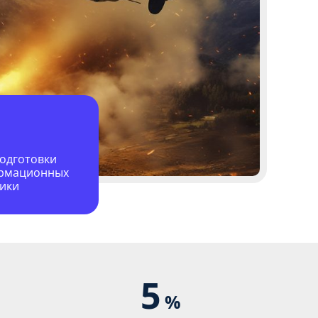
подготовки
ормационных
ники
5
%