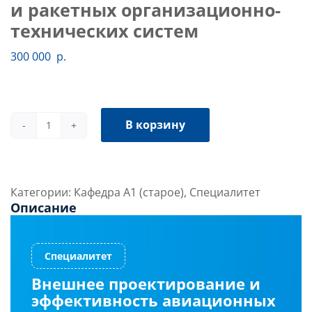
и ракетных организационно-
технических систем
300 000
р.
В корзину
Количество
товара
Внешнее
проектирование
Категории:
Кафедра А1 (старое)
,
Специалитет
и
Описание
эффективность
авиационных
и
ракетных
Внешнее проектирование и
организационно-
эффективность авиационных
технических