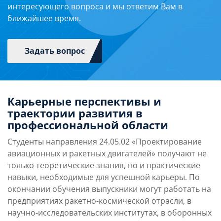
интересующего вопроса и мы ответим Вам в
Главный конструктор поршневых двигателей для
В настоящее время заместитель генерального
ближайшее время.
малогабаритных торпед комплексов
директора-главный конструктор морского
противолодочной защиты надводных кораблей и
подводного оружия (торпеды, мины, подводные
подводных лодок.
беспилотники) в АО «НИИ мортеплотехники».
Задать вопрос
Карьерные перспективы и
траектории развития в
профессиональной области
Студенты направления 24.05.02 «Проектирование
авиационных и ракетных двигателей» получают не
только теоретические знания, но и практические
навыки, необходимые для успешной карьеры. По
окончании обучения выпускники могут работать на
предприятиях ракетно-космической отрасли, в
научно-исследовательских институтах, в оборонных