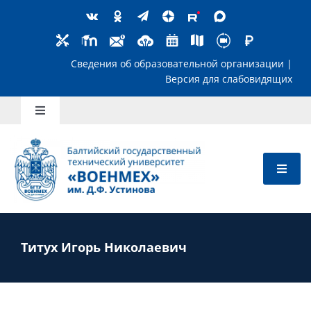
Skip
to
content
Сведения об образовательной организ
Версия для слабов
Toggle
Navigation
Школьникам
Абитуриентам
Студентам
Титух Игорь Николаевич
Преподавателям