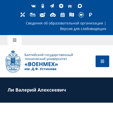
Skip
to
content
Сведения об образовательной организ
Версия для слабов
Toggle
Navigation
Школьникам
Абитуриентам
Студентам
Ли Валерий Алексеевич
Преподавателям