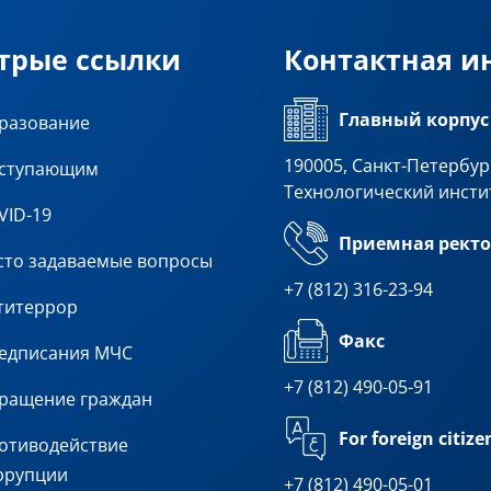
трые ссылки
Контактная 
Главный корпус
разование
190005, Санкт-Петербург
ступающим
Технологический инсти
VID-19
Приемная ректо
сто задаваемые вопросы
+7 (812) 316-23-94
титеррор
Факс
едписания МЧС
+7 (812) 490-05-91
ращение граждан
For foreign citize
отиводействие
ррупции
+7 (812) 490-05-01