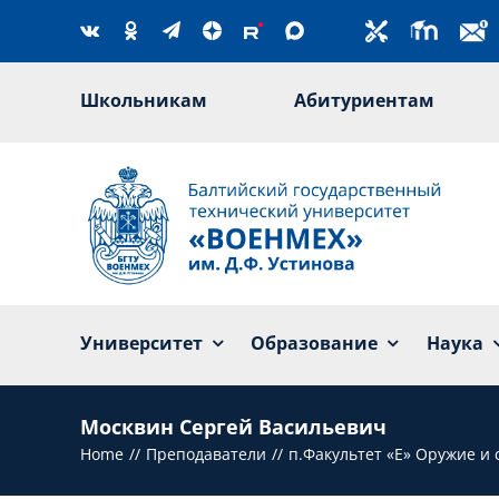
Skip
to
content
Школьникам
Абитуриентам
Университет
Образование
Наука
Москвин Сергей Васильевич
Home
Преподаватели
п.Факультет «Е» Оружие и