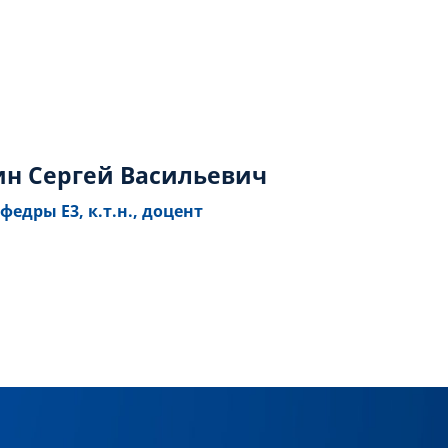
н Сергей Васильевич
федры Е3, к.т.н., доцент