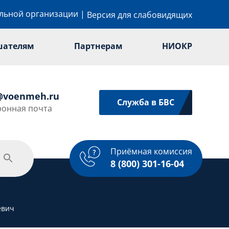
ельной организации
|
Версия для слабовидящих
шателям
Партнерам
НИОКР
@voenmeh.ru
Служба в БВС
ронная почта
Приёмная комиссия
одежная политика
Спорт
Услуги
8 (800) 301-16-04
евич