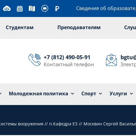
Сведения об образоват
Студентам
Преподавателям
Слу
+7 (812) 490-05-91
bgtu
Контактный телефон
Элект
Университет
Образование
Наука
Мол
Молодежная политика
Спорт
Услуги
 системы вооружения
п.Кафедра Е3
Москвин Сергей Василь