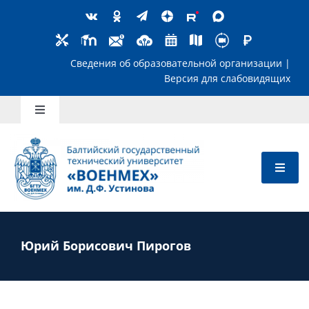
Skip
to
content
Сведения об образовательной организ
Версия для слабов
Toggle
Navigation
Школьникам
Абитуриентам
Студентам
Юрий Борисович Пирогов
Преподавателям