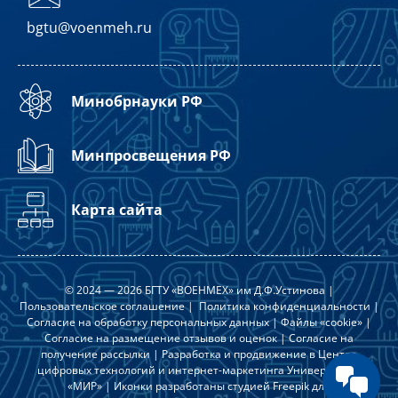
bgtu@voenmeh.ru
Минобрнауки РФ
Минпросвещения РФ
Карта сайта
© 2024 — 2026 БГТУ «ВОЕНМЕХ» им Д.Ф.Устинова |
Пользовательское соглашение
|
Политика конфиденциальности
|
Согласие на обработку персональных данных
|
Файлы «cookie»
|
Согласие на размещение отзывов и оценок
|
Согласие на
получение рассылки
| Разработка и продвижение в
Центре
цифровых технологий и интернет-маркетинга Университета
«МИР»
| Иконки разработаны студией
Freepik
для