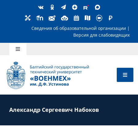
Skip
to
content
Сведения об образовательной организ
Версия для слабов
Toggle
Navigation
Школьникам
Абитуриентам
Студентам
Александр Сергеевич Набоков
Преподавателям