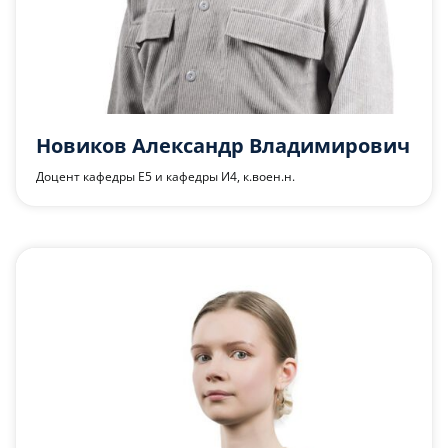
Новиков Александр Владимирович
Доцент кафедры Е5 и кафедры И4, к.воен.н.