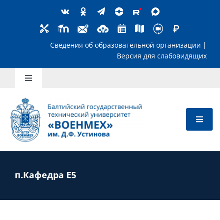
Skip
to
content
Сведения об образовательной организ
Версия для слабов
Toggle
Navigation
Школьникам
Абитуриентам
Студентам
п.Кафедра Е5
Преподавателям