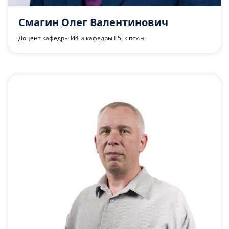
Смагин Олег Валентинович
Доцент кафедры И4 и кафедры Е5, к.псх.н.