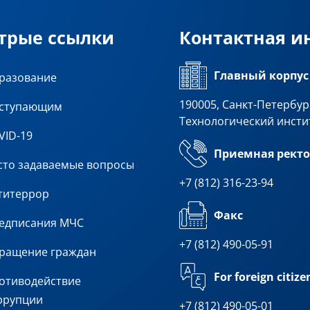
трые ссылки
Контактная 
Главный корпус
разование
190005, Санкт-Петербург
ступающим
Технологический инсти
VID-19
Приемная ректо
сто задаваемые вопросы
+7 (812) 316-23-94
титеррор
Факс
едписания МЧС
+7 (812) 490-05-91
ращение граждан
For foreign citize
отиводействие
ррупции
+7 (812) 490-05-01