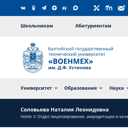
Skip
to
content
Школьникам
Абитуриентам
Университет
Образование
Наука
Соловьева Наталия Леонидовна
Home
Отдел лицензирования, аккредитации и кач