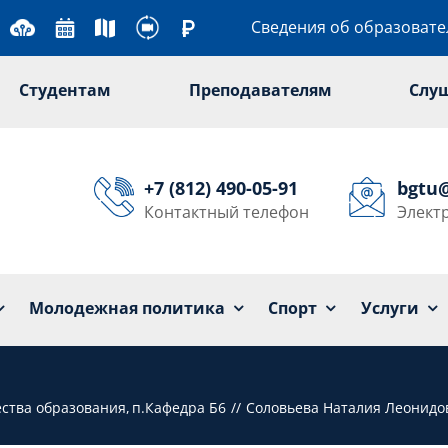
Сведения об образоват
Студентам
Преподавателям
Слу
+7 (812) 490-05-91
bgtu
Контактный телефон
Элект
Университет
Образование
Наука
Мол
Молодежная политика
Спорт
Услуги
ества образования
п.Кафедра Б6
Соловьева Наталия Леонидо