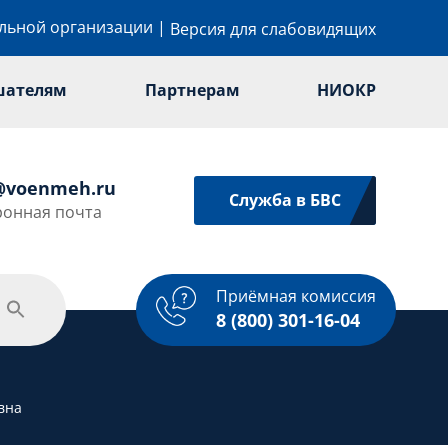
ельной организации
|
Версия для слабовидящих
шателям
Партнерам
НИОКР
@voenmeh.ru
Служба в БВС
ронная почта
Приёмная комиссия
одежная политика
Спорт
Услуги
8 (800) 301-16-04
вна