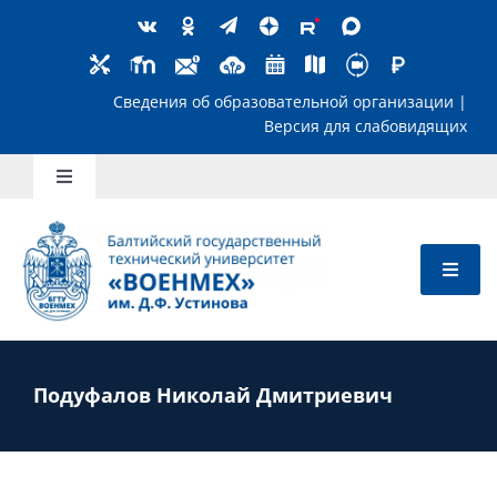
Skip
to
content
Сведения об образовательной организ
Версия для слабов
Toggle
Navigation
Школьникам
Абитуриентам
Студентам
Подуфалов Николай Дмитриевич
Преподавателям