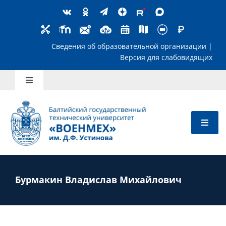
Skip
to
content
Сведения об образовательной организ
Версия для слабов
Toggle
Navigation
Школьникам
Абитуриентам
Студентам
Бурмакин Владислав Михайлович
Преподавателям