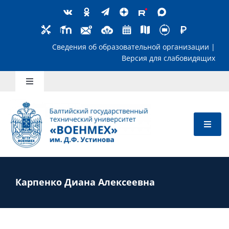
Skip
to
content
Сведения об образовательной организ
Версия для слабов
Toggle
Navigation
Школьникам
Абитуриентам
Студентам
Карпенко Диана Алексеевна
Преподавателям