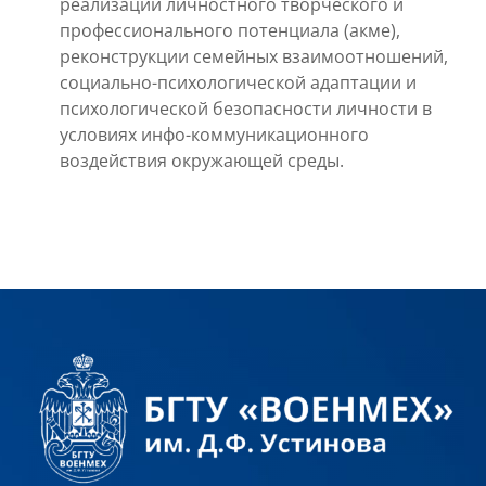
реализации личностного творческого и
профессионального потенциала (акме),
реконструкции семейных взаимоотношений,
социально-психологической адаптации и
психологической безопасности личности в
условиях инфо-коммуникационного
воздействия окружающей среды.