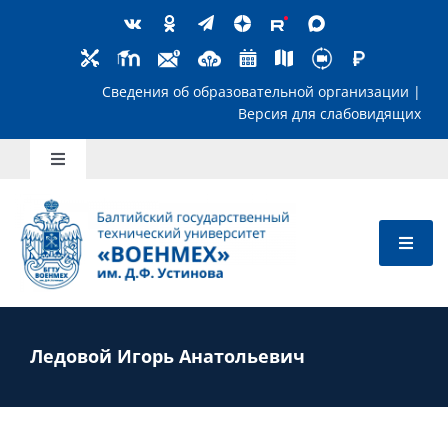
Skip
to
content
Сведения об образовательной организ
Версия для слабов
Toggle
Navigation
Школьникам
Абитуриентам
Студентам
Ледовой Игорь Анатольевич
Преподавателям