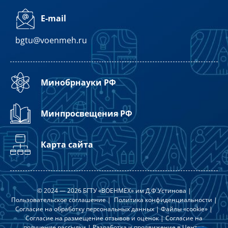
E-mail
bgtu@voenmeh.ru
Минобрнауки РФ
Минпросвещения РФ
Карта сайта
© 2024 — 2026 БГТУ «ВОЕНМЕХ» им Д.Ф.Устинова |
Пользовательское соглашение
|
Политика конфиденциальности
|
Согласие на обработку персональных данных
|
Файлы «cookie»
|
Согласие на размещение отзывов и оценок
|
Согласие на
получение рассылки
| Разработка и продвижение в
Центре