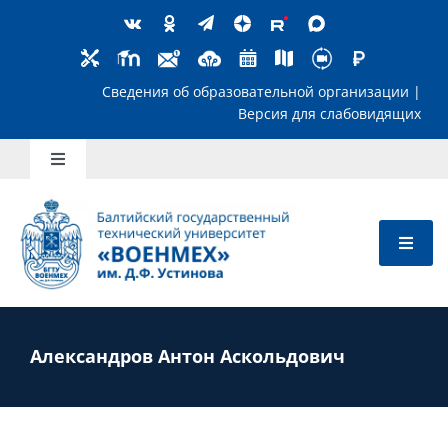
Skip
to
content
Сведения об образовательной организ
Версия для слабов
Toggle
Navigation
Школьникам
Абитуриентам
Студентам
Александров Антон Аскольдович
Преподавателям