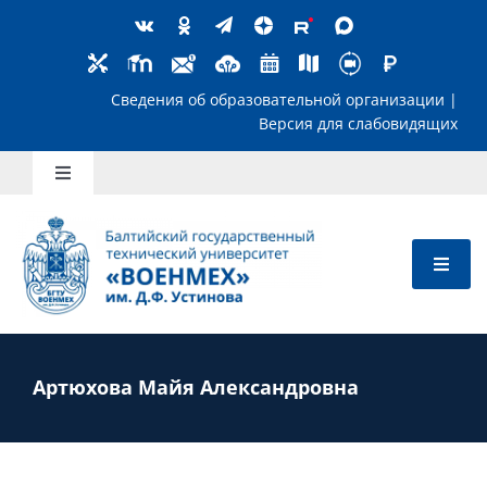
Skip
to
content
Сведения об образовательной организ
Версия для слабов
Toggle
Navigation
Школьникам
Абитуриентам
Студентам
Артюхова Майя Александровна
Преподавателям