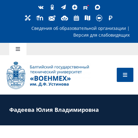
Skip
to
content
Сведения об образовательной организ
Версия для слабов
Toggle
Navigation
Школьникам
Абитуриентам
Студентам
Фадеева Юлия Владимировна
Преподавателям