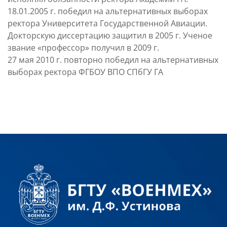
18.01.2005 г. победил на альтернативных выборах
ректора Университета Государственной Авиации.
Докторскую диссертацию защитил в 2005 г. Ученое
звание «профессор» получил в 2009 г.
27 мая 2010 г. повторно победил на альтернативных
выборах ректора ФГБОУ ВПО СПбГУ ГА