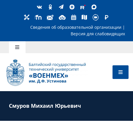
Skip
to
content
Сведения об образовательной организ
Версия для слабов
Toggle
Navigation
Школьникам
Абитуриентам
Студентам
Смуров Михаил Юрьевич
Преподавателям