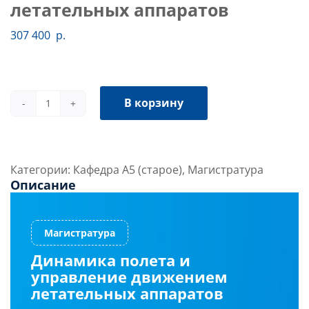
летательных аппаратов
307 400
р.
В корзину
Количество
товара
Динамика
полета
Категории:
Кафедра А5 (старое)
,
Магистратура
и
Описание
управление
движением
летательных
аппаратов
Динамика полета и
управление движением
летательных аппаратов