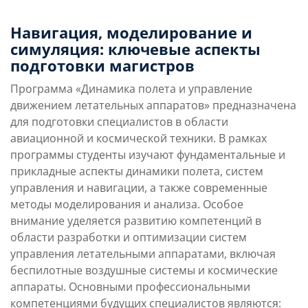
0
Навигация, моделирование и
симуляция: ключевые аспекты
Бюджетные места
подготовки магистров
Программа «Динамика полета и управление
0
движением летательных аппаратов» предназначена
для подготовки специалистов в области
Платные места
Преимущества
Условия поступления
авиационной и космической техники. В рамках
направления
программы студенты изучают фундаментальные и
прикладные аспекты динамики полета, систем
управления и навигации, а также современные
Учебная программа
Карьерные перспек
методы моделирования и анализа. Особое
внимание уделяется развитию компетенций в
области разработки и оптимизации систем
управления летательными аппаратами, включая
беспилотные воздушные системы и космические
аппараты. Основными профессиональными
компетенциями будущих специалистов являются: