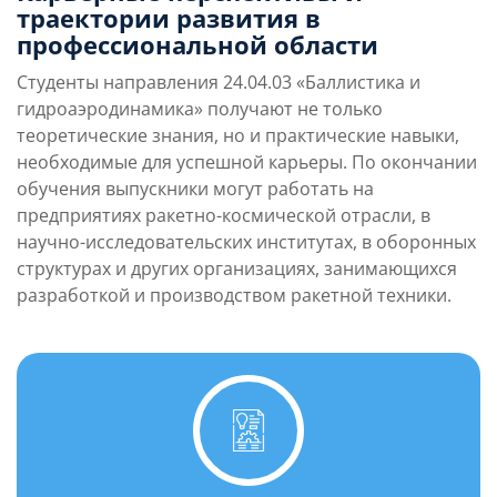
траектории развития в
Автор более 460 публикаций, из них 9
двигателей, снизить затраты на их
профессиональной области
монографий и 165 авторских свидетельств и
производство;
патентов на изобретения.
становление закономерностей
Студенты направления 24.04.03 «Баллистика и
профилирования газового тракта сопловых
гидроаэродинамика» получают не только
аппаратов энергетических установок с
теоретические знания, но и практические навыки,
учетом двухфазного течения продуктов
необходимые для успешной карьеры. По окончании
сгорания твердого ракетного топлива в
обучения выпускники могут работать на
сопле;
предприятиях ракетно-космической отрасли, в
разработка методологии, методов и
научно-исследовательских институтах, в оборонных
программ расчета параметров
структурах и других организациях, занимающихся
пограничного слоя, трения и теплообмена в
разработкой и производством ракетной техники.
поворотных управляющих соплах РДТТ;
создание теоретических основ и
экспериментальных методов испытаний
РДТТ в предельных условиях для
подтверждения их работоспособности и
надежности.