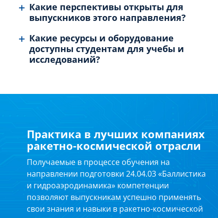
Какие перспективы открыты для
выпускников этого направления?
Какие ресурсы и оборудование
доступны студентам для учебы и
исследований?
Практика в лучших компаниях
ракетно-космической отрасли
Получаемые в процессе обучения на
направлении подготовки 24.04.03 «Баллистика
и гидроаэродинамика» компетенции
позволяют выпускникам успешно применять
свои знания и навыки в ракетно-космической