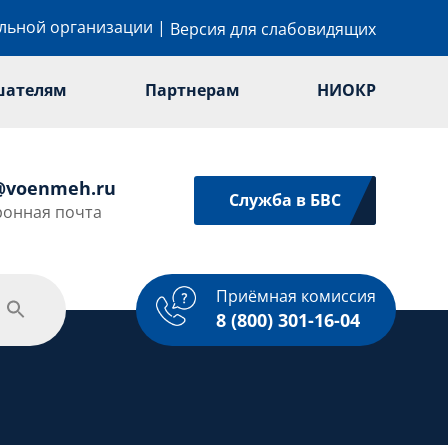
ельной организации
|
Версия для слабовидящих
шателям
Партнерам
НИОКР
@voenmeh.ru
Служба в БВС
ронная почта
Приёмная комиссия
одежная политика
Спорт
Услуги
8 (800) 301-16-04