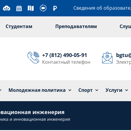
Сведения об образоват
Студентам
Преподавателям
Слу
+7 (812) 490-05-91
bgtu
Контактный телефон
Элект
Университет
Образование
Наука
Мол
Молодежная политика
Спорт
Услуги
новационная инженерия
хника и инновационная инженерия