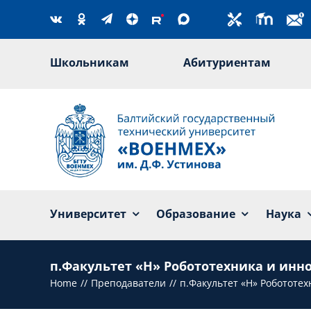
Skip
to
content
Школьникам
Абитуриентам
Университет
Образование
Наука
п.Факультет «Н» Робототехника и ин
Home
Преподаватели
п.Факультет «Н» Робототе