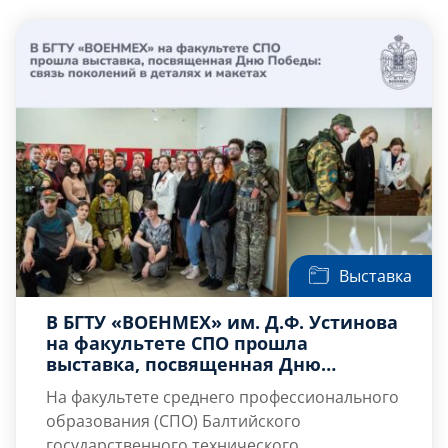
Слушателям
Партнерам
НИОКР
Выставка
В БГТУ «ВОЕНМЕХ» им. Д.Ф. Устинова
на факультете СПО прошла
выставка, посвященная Дню
Победы: связь поколений в деталях
На факультете среднего профессионального
и макетах
образования (СПО) Балтийского
государственного технического