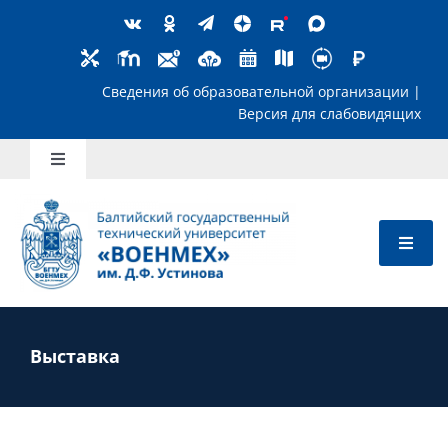
Skip
to
content
Сведения об образовательной организ
Версия для слабов
Toggle
Navigation
Школьникам
Абитуриентам
Студентам
Выставка
Преподавателям