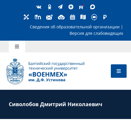
Skip
to
content
Сведения об образовательной организ
Версия для слабов
Toggle
Navigation
Школьникам
Абитуриентам
Студентам
Сиволобов Дмитрий Николаевич
Преподавателям