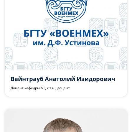
Вайнтрауб Анатолий Изидорович
Доцент кафедры А1, к.т.н., доцент