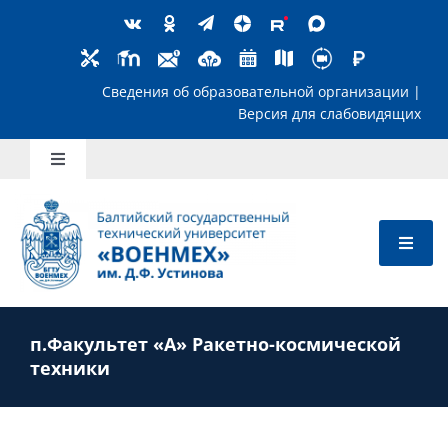
Skip
to
content
Сведения об образовательной организ
Версия для слабов
Toggle
Navigation
Школьникам
Абитуриентам
п.Факультет «А» Ракетно-космической
Студентам
техники
Преподавателям