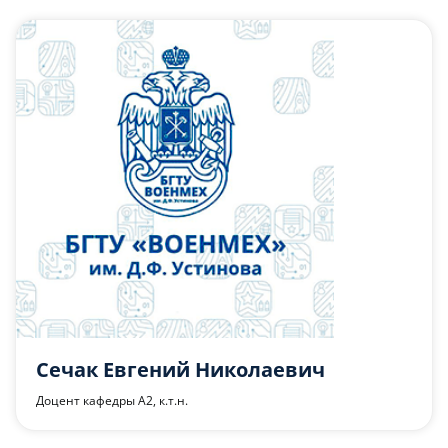
Слушателям
Партнерам
НИОКР
Сечак Евгений Николаевич
Доцент кафедры А2, к.т.н.