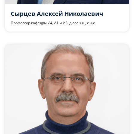
Сырцев Алексей Николаевич
Профессор кафедры И4, А1 и И3, д.воен.н., с.н.с.