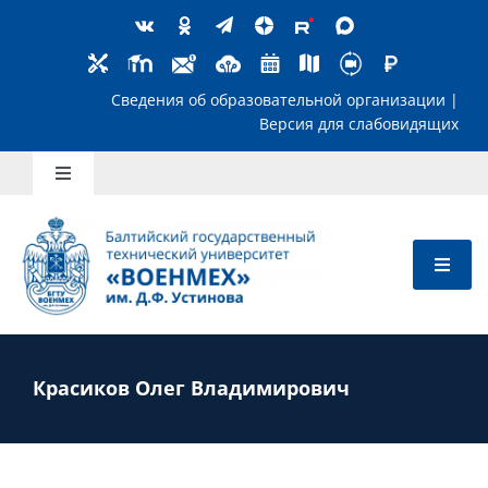
Skip
to
content
Сведения об образовательной организ
Версия для слабов
Toggle
Navigation
Школьникам
Абитуриентам
Студентам
Красиков Олег Владимирович
Преподавателям