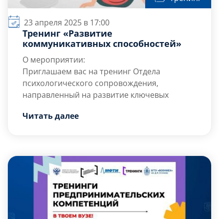
23 апреля 2025 в 17:00
Тренинг «Развитие
коммуникативных способностей»
О мероприятии:
Приглашаем вас на тренинг Отдела
психологического сопровождения,
направленный на развитие ключевых
навыков эффективного общения! За одно
Читать далее
занятие вы освоите практические
Что вы получите?
инструменты, которые помогут улучшить
Научитесь устанавливать контакт в
ваши коммуникативные способности и
различных ситуациях общения;
достичь большего успеха в общении с
Развить способность к эмпатии и
окружающими.
пониманию невербальных сигналов;
Освоите техники […]