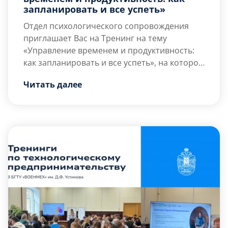
запланировать и все успеть»
Отдел психологического сопровождения
приглашает Вас на Тренинг на тему
«Управление временем и продуктивность:
как запланировать и все успеть», на котором
Вы сможете получить больше знаний об
Цель тренинга — развитие навыков
Читать далее
управлении временем, применяя
самоуправления, постановки целей и
креативные и проективные
планирования.
психологические упражнения для
Задачи тренинга:
повышения личной продуктивности, и
Освоить и […]
достижения баланса в жизни.