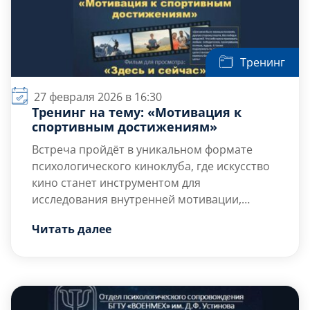
Тренинг
27 февраля 2026 в 16:30
Тренинг на тему: «Мотивация к
спортивным достижениям»
Встреча пройдёт в уникальном формате
психологического киноклуба, где искусство
кино станет инструментом для
исследования внутренней мотивации,
прояснения личных ценностей и разработки
Цель тренинга — развитие внутренней
Читать далее
практических шагов к регулярным занятиям
мотивации для занятий спортом и ведения
спортом и активному образу жизни.
активного образа жизни.
Целевая группа: студенты.
Количество участников: от 8 до 10 человек.
Задачи: