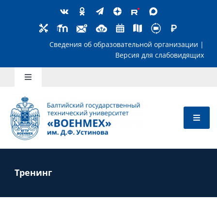
Skip
to
content
Сведения об образовательной организ
Версия для слабов
Toggle
Navigation
Школьникам
Абитуриентам
Студентам
Тренинг
Преподавателям