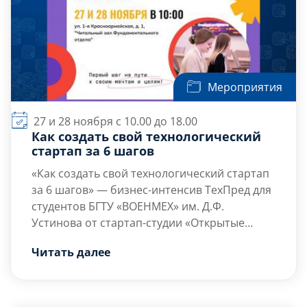
Мероприятия
27 и 28 ноября с 10.00 до 18.00
Как создать свой технологический
стартап за 6 шагов
«Как создать свой технологический стартап
за 6 шагов» — бизнес-интенсив ТехПред для
студентов БГТУ «ВОЕНМЕХ» им. Д.Ф.
Устинова от стартап-студии «Открытые
инновации»
Команда, которая выращивает стартапы и
Читать далее
выводит научные разработки на рынок с
2018 года, приглашает вас провести день в
формате деловой игры. Участвовать могут
обучающиеся любых курсов, направлений и
Что будет на тренинге: