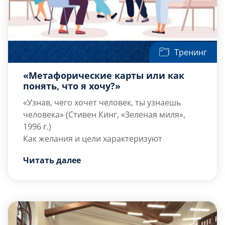
Тренинг
«Метафорические карты или как
понять, что я хочу?»
«Узнав, чего хочет человек, ты узнаешь
человека» (Стивен Кинг, «Зеленая миля»,
1996 г.)
Как желания и цели характеризуют
человека, и зачем их необходимо
Читать далее
исследовать в собственной личности?
Понимание своих потребностей и желаний
является важным аспектом самопознания и
саморазвития. Когда Вы понимаете, что
именно делает Вас счастливым, придает сил
и приносит удовлетворение, вы можете