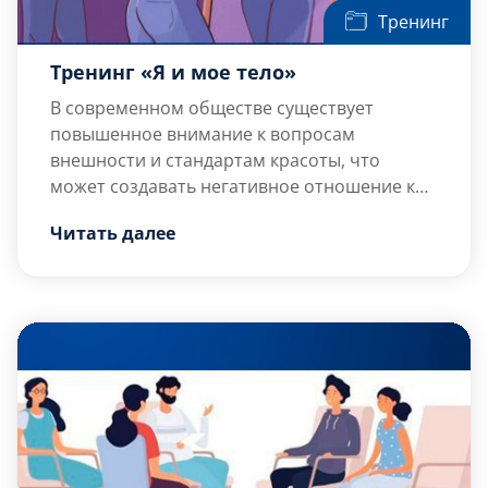
Тренинг
Тренинг «Я и мое тело»
В современном обществе существует
повышенное внимание к вопросам
внешности и стандартам красоты, что
может создавать негативное отношение к
собственному телу у многих людей, при
Читать далее
этом, требования к внешнему виду и
формам могут быть весьма
нереалистичными. Повышенная критика к
особенностям собственного тела зачастую
влияет на эмоциональное состояние,
снижает уверенность и самооценку, и не
дает человеку проявляться […]