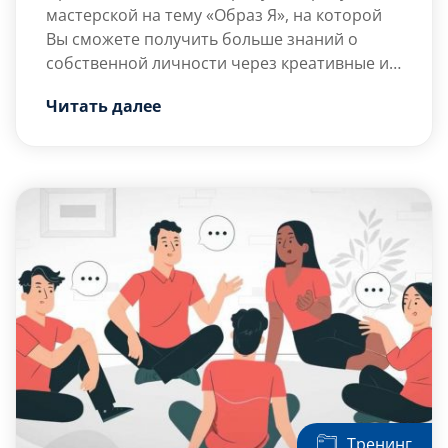
мастерской на тему «Образ Я», на которой
Вы сможете получить больше знаний о
собственной личности через креативные и
проективные психологические упражнения.
Цель АРТ-мастерской: расширение и
Читать далее
укрепление Я-концепции, через
исследование внутреннего пространства
собственной личности.
Задачи:
Расширение представления о
собственной личности, через
исследование ее сторон, собственных
желаний и потребностей;
Укрепление самооценки и уверенности
в […]
Тренинг