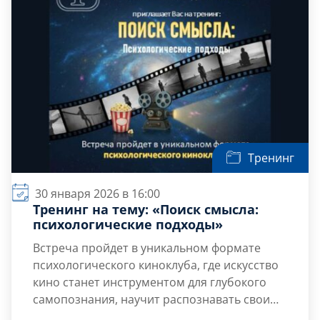
Выявить и осознать […]
Тренинг
30 января 2026 в 16:00
Тренинг на тему: «Поиск смысла:
психологические подходы»
Встреча пройдет в уникальном формате
психологического киноклуба, где искусство
кино станет инструментом для глубокого
самопознания, научит распознавать свои
истинные мотивы и освоить техники
Цель тренинга — развитие навыков