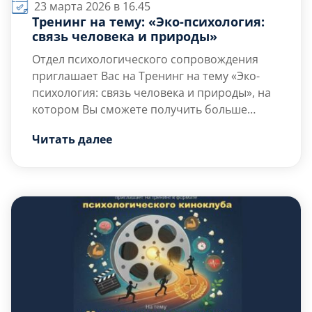
23 марта 2026 в 16.45
Тренинг на тему: «Эко-психология:
связь человека и природы»
Отдел психологического сопровождения
приглашает Вас на Тренинг на тему «Эко-
психология: связь человека и природы», на
котором Вы сможете получить больше
знаний о том какие именно
Цель тренинга — развитие экологической
Читать далее
психологические механизмы стоят за
ответственности через осознание […]
нашим потребительским поведением и
почему привычка «брать, не отдавая» часто
дублируется в отношениях с самим собой и
другими людьми.