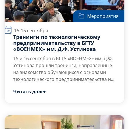
Мероприятия
15-16 сентября
Тренинги по технологическому
предпринимательству в БГТУ
«ВОЕНМЕХ» им. Д.Ф. Устинова
15 и 16 сентября в БГТУ «ВОЕНМЕХ» им. Д.Ф.
Устинова прошли тренинги, направленные
на знакомство обучающихся с основами
технологического предпринимательства и
помощь в совершении первых шагов при
Тренерами программы выступили:
Читать далее
создании собственных проектов.
— Лариса Шляхова – трекер ФРИИ, член
НИСКУ, эксперт, трекер Иннополиса, Сбера,
Газпромнефти, Финансового университета
при Правительстве РФ, генеральный
директор ООО «СКАДО БИЗНЕС ЭКСПЕРТ»;
— […]