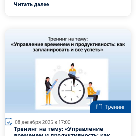
Читать далее
осознанного выбора в сложных жизненных
саморефлексии и системы ценностей с
ситуациях.
помощью психологических методов.
Целевая группа: студенты.
Количество участников: от 8 до 10 человек.
Задачи:
Выявить базовые убеждения, которые
определяют наши […]
Тренинг
08 декабря 2025 в 17:00
Тренинг на тему: «Управление
временем и продуктивность: как