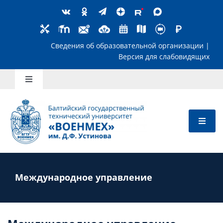
Skip
to
content
Сведения об образовательной организ
Версия для слабов
Toggle
Navigation
Школьникам
Абитуриентам
Студентам
Международное управление
Преподавателям