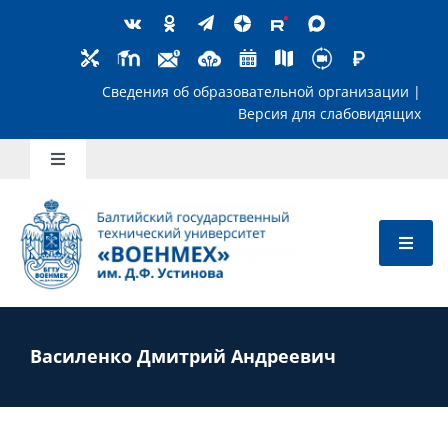
Skip
to
content
Сведения об образовательной организ
Версия для слабов
Toggle
Navigation
Школьникам
Абитуриентам
Студентам
Василенко Дмитрий Андреевич
Преподавателям