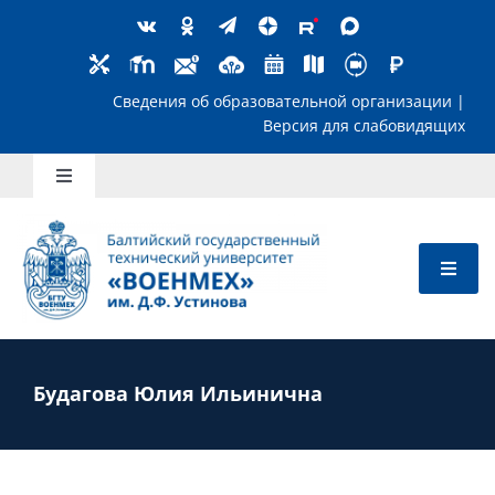
Skip
to
content
Сведения об образовательной организ
Версия для слабов
Toggle
Navigation
Школьникам
Абитуриентам
Студентам
Будагова Юлия Ильинична
Преподавателям