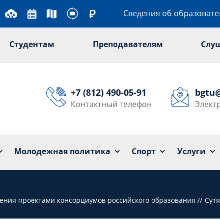
Сведения об образоват
Студентам
Преподавателям
Слу
+7 (812) 490-05-91
bgtu
Контактный телефон
Элект
Университет
Образование
Наука
Мол
Молодежная политика
Спорт
Услуги
ения проектами консорциумов российского образования
Сут