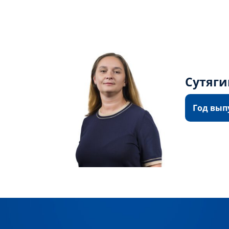
Сутяги
Год вып