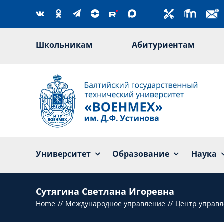
Skip
to
content
Школьникам
Абитуриентам
Университет
Образование
Наука
Сутягина Светлана Игоревна
Home
Международное управление
Центр управл