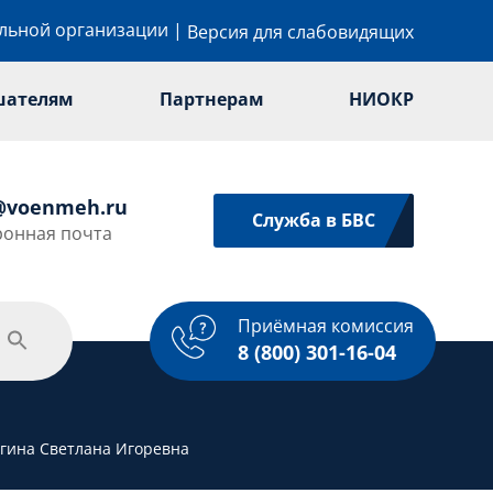
ельной организации
|
Версия для слабовидящих
шателям
Партнерам
НИОКР
@voenmeh.ru
Служба в БВС
ронная почта
Приёмная комиссия
одежная политика
Спорт
Услуги
8 (800) 301-16-04
ягина Светлана Игоревна