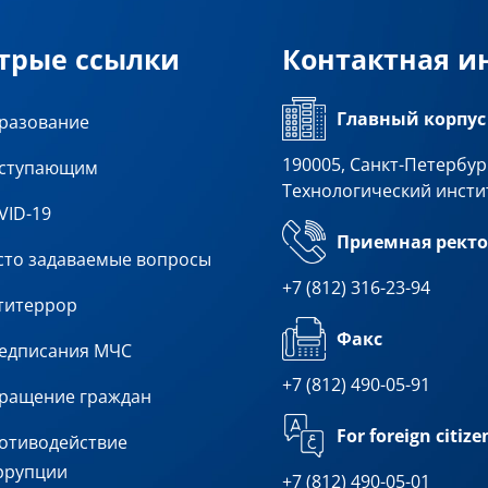
трые ссылки
Контактная 
Главный корпус
разование
190005, Санкт-Петербург
ступающим
Технологический инсти
VID-19
Приемная ректо
сто задаваемые вопросы
+7 (812) 316-23-94
титеррор
Факс
едписания МЧС
+7 (812) 490-05-91
ращение граждан
For foreign citize
отиводействие
ррупции
+7 (812) 490-05-01