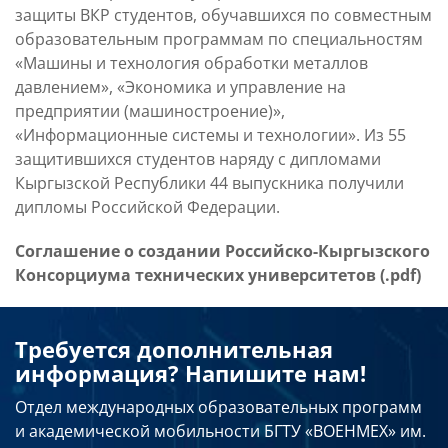
защиты ВКР студентов, обучавшихся по совместным
образовательным программам по специальностям
«Машины и технология обработки металлов
давлением», «Экономика и управление на
предприятии (машиностроение)»,
«Информационные системы и технологии». Из 55
защитившихся студентов наряду с дипломами
Кыргызской Республики 44 выпускника получили
дипломы Российской Федерации.
Соглашение о создании Российско-Кыргызского
Консорциума технических университетов (.pdf)
Требуется дополнительная
информация? Напишите нам!
Отдел международных образовательных программ
и академической мобильности БГТУ «ВОЕНМЕХ» им.