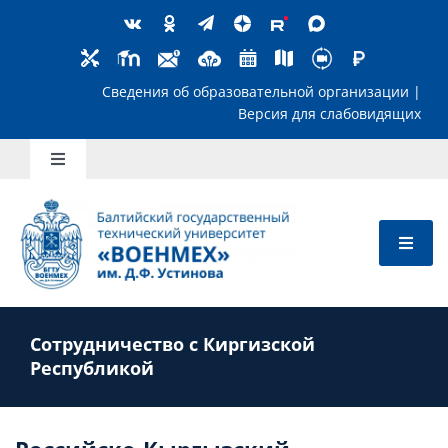
Skip
to
content
Сведения об образовательной организ
Версия для слабов
Toggle
Navigation
Школьникам
Абитуриентам
Сотрудничество с Киргизской
Студентам
Республикой
Преподавателям