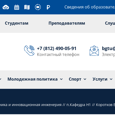
Сведения об образоват
Студентам
Преподавателям
Слу
+7 (812) 490-05-91
bgtu
Контактный телефон
Элект
Университет
Образование
Наука
Мол
Молодежная политика
Спорт
Услуги
хника и инновационная инженерия
п.Кафедра Н1
Коротков 