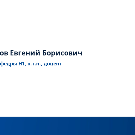
ов Евгений Борисович
федры Н1, к.т.н., доцент