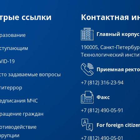
трые ссылки
Контактная 
Главный корпус
разование
190005, Санкт-Петербург
ступающим
Технологический инсти
VID-19
Приемная ректо
сто задаваемые вопросы
+7 (812) 316-23-94
титеррор
Факс
едписания МЧС
+7 (812) 490-05-91
ращение граждан
For foreign citize
отиводействие
ррупции
+7 (812) 490-05-01