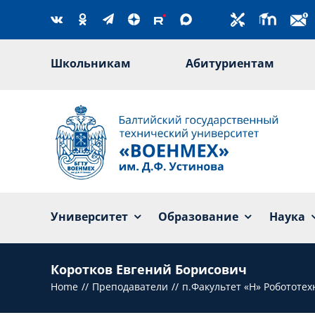
Skip
to
content
Школьникам
Абитуриентам
Университет
Образование
Наука
Коротков Евгений Борисович
Home
Преподаватели
п.Факультет «Н» Робототе