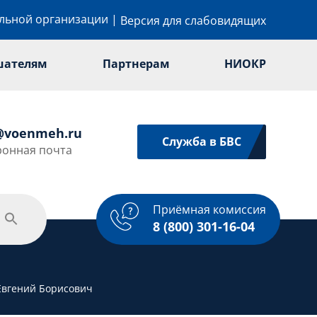
ельной организации
|
Версия для слабовидящих
шателям
Партнерам
НИОКР
@voenmeh.ru
Служба в БВС
ронная почта
Приёмная комиссия
одежная политика
Спорт
Услуги
8 (800) 301-16-04
Евгений Борисович